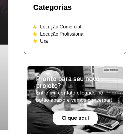
Categorias
Locução Comercial
Locução Profissional
Ura
Pronto para seu novo
projeto?
Entre em contato clicando no
botão abaixo e vamos conversar!
Clique aqui